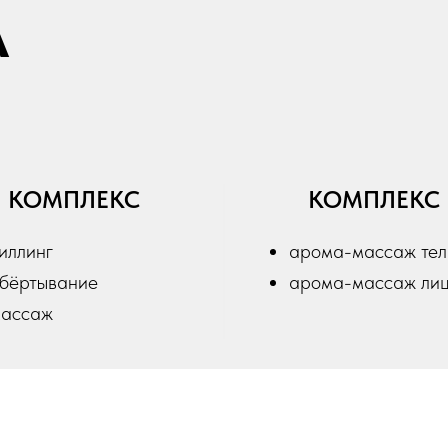
А
КОМПЛЕКС
КОМПЛЕКС
иллинг
арома-массаж те
бёртывание
арома-массаж ли
ассаж