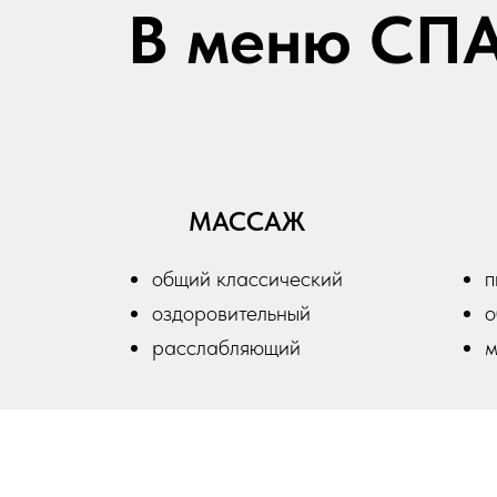
В меню СП
МАССАЖ
общий классический
п
оздоровительный
о
расслабляющий
м